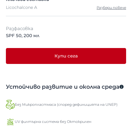
Licochalcone A
Разбери повече
Разфасовка
SPF 50, 200 мл
Купи сега
Устойчиво развитие и околна среда
Без Микропластмаса (според дефиницията на UNEP)
UV филтърна система без Октокрилен