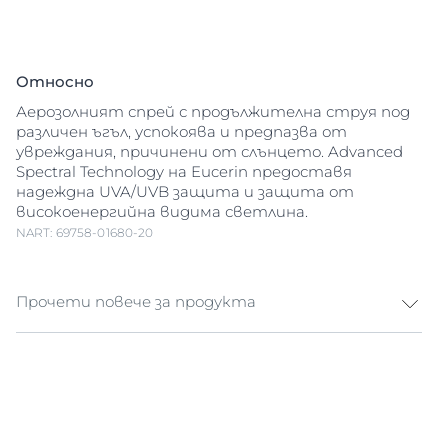
Относно
Аерозолният спрей с продължителна струя под
различен ъгъл, успокоява и предпазва от
увреждания, причинени от слънцето. Advanced
Spectral Technology на Eucerin предоставя
надеждна UVA/UVB защита и защита от
високоенергийна видима светлина.
NART: 69758-01680-20
Прочети повече за продукта
Слънцезащитен спрей Dry Touch за тяло UV
светлината е основната причина за
предизвиканото от слънцето увреждане на
кожата, но високоенергийната видима (HEVIS)
светлина може да предизвика и появата на