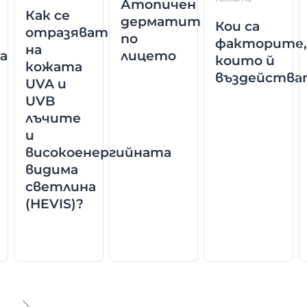
Атопичен
Как се
дерматит
Кои са
отразяват
по
факторите
на
а
лицето
които й
кожата
въздейства
UVA и
UVB
лъчите
и
високоенергийната
видима
светлина
о
(HEVIS)?