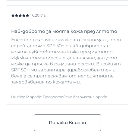
11.6.2017 г.
Най-доброто за моята кожа през лятото
Eucerin прозрачен охлаждащ слънцезащитен
спрей за тяло SPF 50+ е най-доброто за
моята чувствителна кожа през лятото.
Изключително лесен е за нанасяне, защото
може да пръска в различни посоки. Високият
SPF 50+ ми гарантира здравословен тен и
вече е се притеснявам от неприятните
зачервявания по кожата ми.
Hristina P.
проба
:
Предоставена безплатна проба
Покажи всички