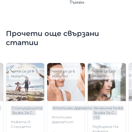
Тъмен
Прочети още свързани
статии
чете се за 8
чете се за 6
чете се за 8
минути
минути
минути
а
Слънцезащита
Атопичен Дерматит
Акнеична Кожа
Грижа За С...
Грижа За С...
Атопичен
+
12
Кожата И
Дерматит
Слънцето
Разбиране На
Кожата