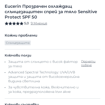
Eucerin
Прозрачен
охлаждащ
слънцезащитен спрей
за тяло Sensitive
Protect SPF 50
5,0
9 Мнения
Кожни проблеми
Слънцезащита
Ключови ползи
Защита от слънцето с висок фактор
Прочети
повече
за тяло
Advanced Spectral Technology: UVA/UVB
защита и защита от високоенергийна
видима светлина
За чувствителна кожа, включително и
за кожа, предразположена към акне
Ключови съставки