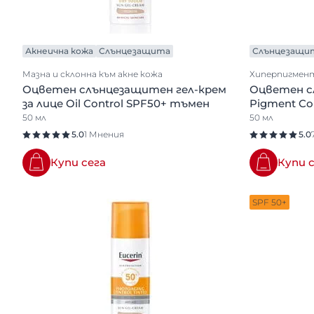
Акнеична кожа
Слънцезащита
Слънцезащи
Мазна и склонна към акне кожа
Хиперпигмен
Оцветен слънцезащитен гел-крем
Оцветен с
за лице Oil Control SPF50+ тъмен
Pigment Co
50 мл
50 мл
5.0
1 Мнения
5.0
Купи сега
Купи 
SPF 50+