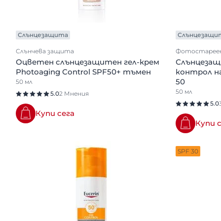
Слънцезащита
Слънцезащи
Слънчева защита
Фотостарее
Оцветен слънцезащитен гел-крем
Слънцезащи
Photoaging Control SPF50+ тъмен
контрол н
50
50 мл
50 мл
5.0
2 Мнения
5.0
Купи сега
Купи 
SPF 30