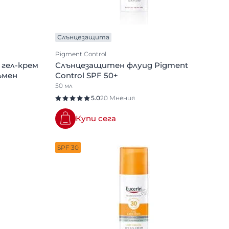
Слънцезащита
Pigment Control
гел-крем
Слънцезащитен флуид Pigment
ъмен
Control SPF 50+
50 мл
5.0
20 Мнения
Купи сега
SPF 30