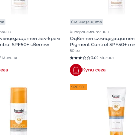
та
Слънцезащита
тации
Хиперпигментации
лънцезащитен гел-крем
Оцветен слънцезащитен 
ntrol SPF50+ светъл
Pigment Control SPF50+ т
50 мл
7 Мнения
3.0
2 Мнения
сега
Купи сега
SPF 50+