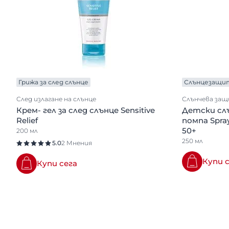
Грижа за след слънце
Слънцезащи
След излагане на слънце
Слънчева за
Крем- гел за след слънце Sensitive
Детски сл
Relief
помпа Spray
50+
200 мл
250 мл
5.0
2 Мнения
Купи 
Купи сега