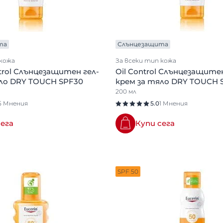
та
Слънцезащита
 кожа
За всеки тип кожа
ntrol Слънцезащитен гел-
Oil Control Слънцезащитен
яло DRY TOUCH SPF30
крем за тяло DRY TOUCH 
200 мл
5 Мнения
5.0
1 Мнения
сега
Купи сега
SPF 50