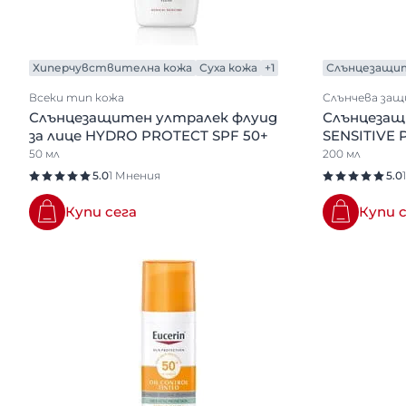
Хиперчувствителна кожа
Суха кожа
+1
Слънцезащи
Всеки тип кожа
Слънчева за
Слънцезащитен ултралек флуид
Слънцезащи
за лице HYDRO PROTECT SPF 50+
SENSITIVE 
50 мл
200 мл
5.0
1 Мнения
5.0
Купи сега
Купи 