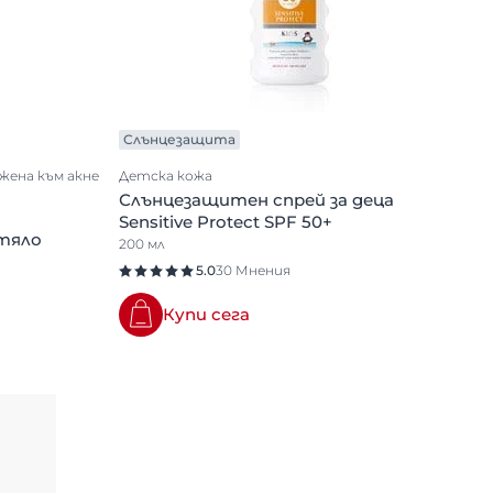
Слънцезащита
жена към акне
Детска кожа
Слънцезащитен спрей за деца
Sensitive Protect SPF 50+
 тяло
200 мл
5.0
30 Мнения
Купи сега