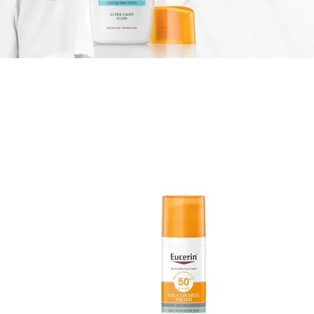
мисия
и