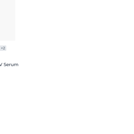
+2
UV Serum