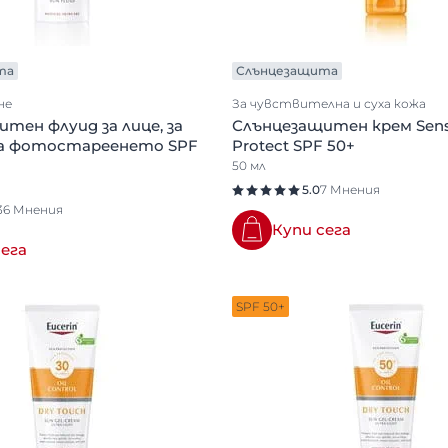
та
Слънцезащита
не
За чувствителна и суха кожа
тен флуид за лице, за
Слънцезащитен крем Sensi
а фотостареенето SPF
Protect SPF 50+
50 мл
5.0
7 Мнения
36 Мнения
Купи сега
сега
SPF 50+