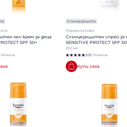
та
Слънцезащита
щита
Нормална кожа
тен гел-крем за деца
Слънцезащитен спрей за
PROTECT SPF 50+
SENSITIVE PROTECT SPF 50
200 мл
1 Мнения
5.0
2 Мнения
сега
Купи сега