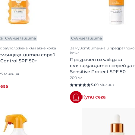
жа
Слънцезащита
Слънцезащита
едразположена към акне кожа
За чувствителна и предразполо
кожа
 слънцезащитен спрей
Прозрачен охлаждащ
 Control SPF 50+
слънцезащитен спрей за
Sensitive Protect SPF 50
25 Мнения
200 мл
5.0
9 Мнения
сега
Купи сега