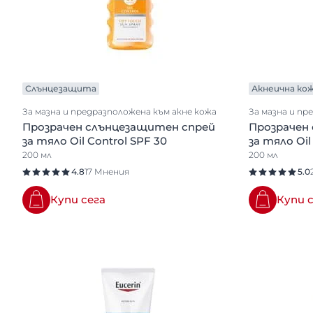
Слънцезащита
Акнеична ко
За мазна и предразположена към акне кожа
За мазна и пр
Прозрачен слънцезащитен спрей
Прозрачен
за тяло Oil Control SPF 30
за тяло Oil
200 мл
200 мл
4.8
17 Мнения
5.0
Купи сега
Купи 