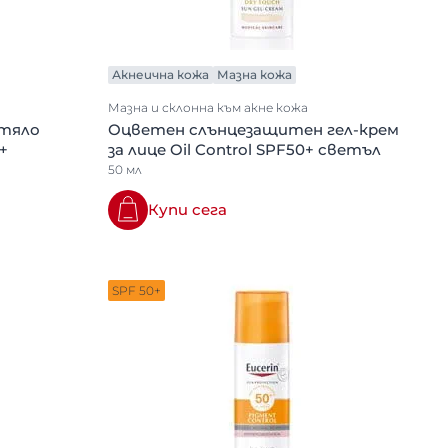
Акнеична кожа
Мазна кожа
Мазна и склонна към акне кожа
 тяло
Оцветен слънцезащитен гел-крем
+
за лице Oil Control SPF50+ светъл
50 мл
Купи сега
SPF 50+