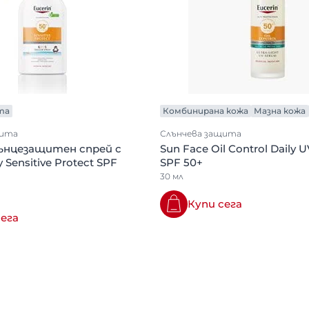
та
Комбинирана кожа
Мазна кожа
щита
Слънчева защита
ънцезащитен спрей с
Sun Face Oil Control Daily 
 Sensitive Protect SPF
SPF 50+
30 мл
Купи сега
сега