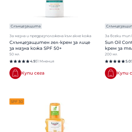
Слънцезащита
Слънцезащи
За мазна и предразположена към акне кожа
За всеки тип
Слънцезащитен гел-крем за лице
Sun Oil Co
за мазна кожа SPF 50+
крем за т
50 мл
200 мл
4.9
31 Мнения
5.0
Купи сега
Купи 
SPF 30