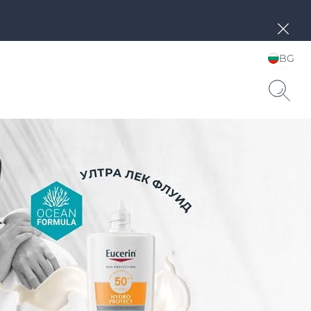
BG
Choose your Language &
Country