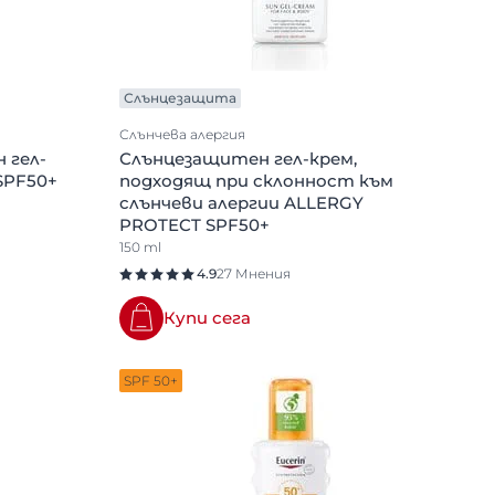
Слънцезащита
Слънчева алергия
 гел-
Слънцезащитен гел-крем,
SPF50+
подходящ при склонност към
слънчеви алергии ALLERGY
PROTECT SPF50+
150 ml
4.9
27 Мнения
Купи сега
SPF 50+