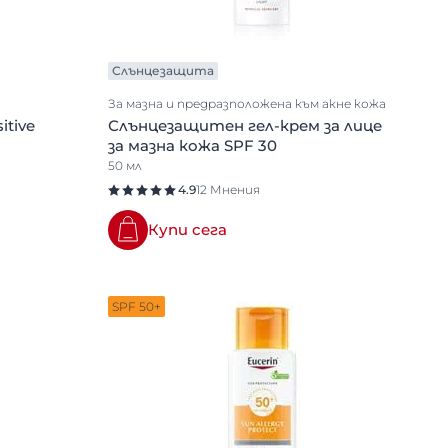
Слънцезащита
За мазна и предразположена към акне кожа
tive
Слънцезащитен гел-крем за лице
за мазна кожа SPF 30
50 мл
4.9
12 Мнения
Купи сега
SPF 50+