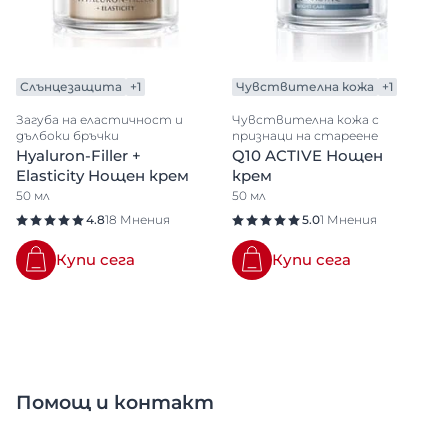
Почистване на лице
Против стареене
С покритие
Слънцезащита
+1
Чувствителна кожа
+1
Серум
Загуба на еластичност и
Чувствителна кожа с
Слънцезащита
дълбоки бръчки
признаци на стареене
Hyaluron-Filler +
Q10 ACTIVE Нощен
Хидратация за лицето
Elasticity Нощен крем
крем
Шампоан
50 мл
50 мл
4.8
18 Мнения
5.0
1 Мнения
Купи сега
Купи сега
Помощ и контакт