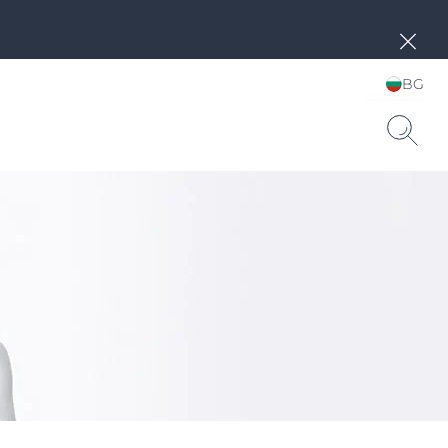
BG
Choose your Language &
Country