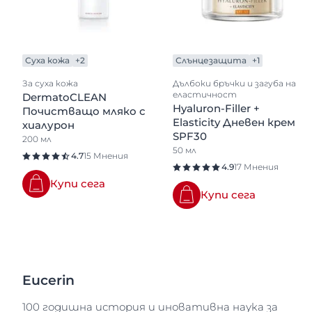
Суха кожа
+2
Слънцезащита
+1
За суха кожа
Дълбоки бръчки и загуба на
еластичност
DermatoCLEAN
Hyaluron-Filler +
Почистващо мляко с
Elasticity Дневен крем
хиалурон
SPF30
200 мл
50 мл
4.7
15 Мнения
4.9
17 Мнения
Купи сега
Купи сега
Eucerin
100 годишна история и иновативна наука за