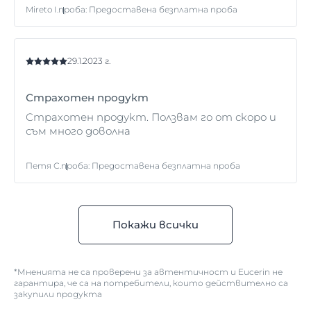
Mireto I.
проба
:
Предоставена безплатна проба
29.1.2023 г.
Страхотен продукт
Страхотен продукт. Ползвам го от скоро и
съм много доволна
Петя С.
проба
:
Предоставена безплатна проба
Покажи всички
*Мненията не са проверени за автентичност и Eucerin не
гарантира, че са на потребители, които действително са
закупили продукта