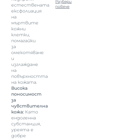
Разбери
естествената
повече
ексфолиация
на
мъртвите
кожни
клетки,
помагайки
за
омекотяване
и
изглаждане
на
повърхността
на кожата.
Висока
поносимост
за
чувствителна
кожа:
Като
ендогенна
субстанция,
уреята е
добре