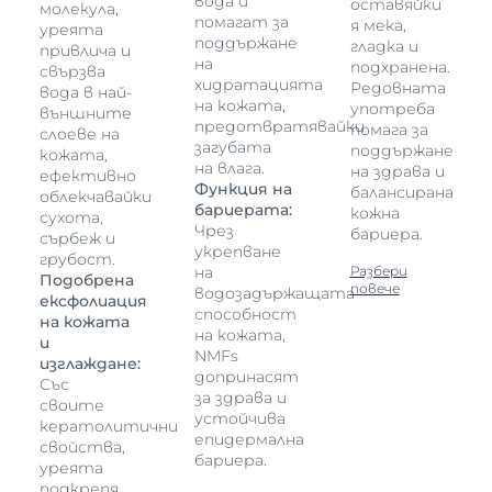
вода и
оставяйки
молекула,
помагат за
я мека,
уреята
поддържане
гладка и
привлича и
на
подхранена.
свързва
хидратацията
Редовната
вода в най-
на кожата,
употреба
външните
предотвратявайки
помага за
слоеве на
загубата
поддържане
кожата,
на влага.
на здрава и
ефективно
Функция на
балансирана
облекчавайки
бариерата:
кожна
сухота,
Чрез
бариера.
сърбеж и
укрепване
грубост.
на
Разбери
Подобрена
повече
водозадържащата
ексфолиация
способност
на кожата
на кожата,
и
NMFs
изглаждане:
допринасят
Със
за здрава и
своите
устойчива
кератолитични
епидермална
свойства,
бариера.
уреята
подкрепя