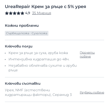
UreaRepair
Крем
за ръце с
5% урея
4,9
35 Мнения
Кожни проблеми
Сърбяща кожа
Суха кожа
Ключови ползи
Крем за ръце за суха, груба кожа
Прочети
повече
Интензивна хидратация до 48ч.
Незабавно облекчава сухите и груби
ръце
Ключови съставки
Урея, NMF (естествени
Разбери повече
хидратиращи фактори), Cерамид 3