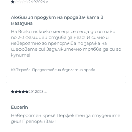
не се нанася върху отворени рани. След като
24.9.2024 г.
състоянието на кожата бъде стабилизирано,
може отново да използвате Eucerin UreaRepair
Любимия продукт на продавачката в
крем за ръце с урея 5%.
магазина
На всеки няколко месеца се сеща до остави
по 2-3 фалшиви отзива за него! И силно и
невероятно го препоръчва по заръка на
шефовете си! Задължително трябва да си го
купите!
КЗП!
проба
:
Предоставена безплатна проба
29.1.2023 г.
Eucerin
Невероятен крем! Перфектен за студените
дни! Препоръчвам!