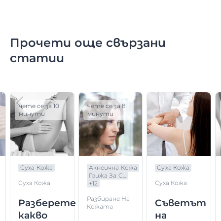
Прочети още свързани
статии
чете се за 10
чете се за 8
минути
минути
Суха Кожа
Акнеична Кожа
Суха Кожа
Грижа За С...
Суха Кожа
Суха Кожа
+
12
Разбиране На
Разберете
Съветът
Кожата
какво
на