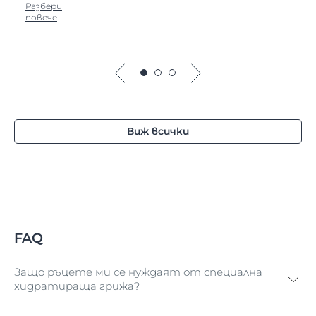
Разбери
повече
Виж всички
FAQ
Защо ръцете ми се нуждаят от специална
хидратираща грижа?