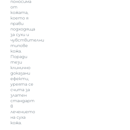
поносима
от
кожата,
което я
прави
подходяща
за сухи и
чувствителни
типове
кожа.
Поради
тези
клинично
доказани
ефекти,
уреята се
счита за
златен
стандарт
в
лечението
на суха
кожа.