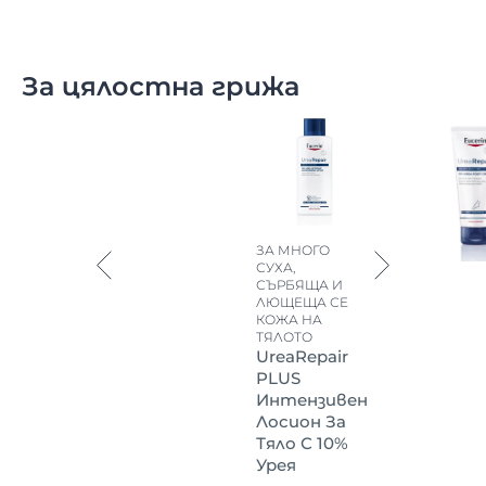
За цялостна грижа
ЗА МНОГО
СУХА,
СЪРБЯЩА И
ЛЮЩЕЩА СЕ
КОЖА НА
ТЯЛОТО
UreaRepair
PLUS
Интензивен
Лосион За
Тяло С 10%
Урея