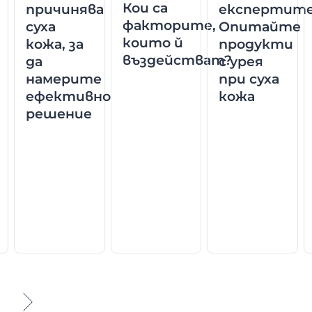
Кои са
причинява
експертите
факторите,
суха
Опитайте
които й
кожа, за
продукти
въздействат?
да
с урея
намерите
при суха
ефективно
кожа
решение