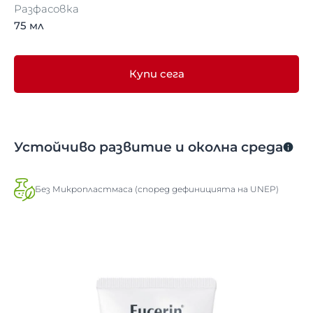
Разфасовка
75 мл
Купи сега
Устойчиво развитие и околна среда
Без Микропластмаса (според дефиницията на UNEP)