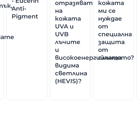
- Eucerin
отразяват
кожата
тък,
Anti-
на
ми се
Pigment
кожата
нуждае
UVA и
от
UVB
специална
вате
лъчите
защита
и
от
високоенергийната
слънцето?
видима
светлина
(HEVIS)?