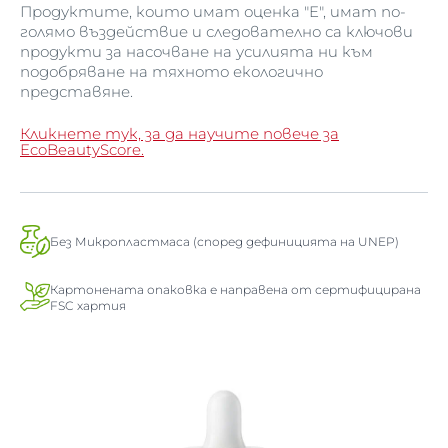
Продуктите, които имат оценка "E", имат по-
голямо въздействие и следователно са ключови
продукти за насочване на усилията ни към
подобряване на тяхното екологично
представяне.
Кликнете тук, за да научите повече за
EcoBeautyScore.
Без Микропластмаса (според дефиницията на UNEP)
Картонената опаковка е направена от сертифицирана
FSC хартия