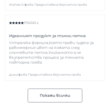
Anzhela S.
проба
:
Предоставена безплатна проба
17.9.2022 г.
Идеалният продукт за тъмни петна
Ултралека формула,която прави чудеса за
равномерния цвят на кожата след
слънчевите петна.Уникалното е,че
възпрепятства процеса за тяхната
повторна поява
Дими
проба
:
Предоставена безплатна проба
Покажи всички