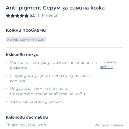
Anti-pigment
Серум
за сияйна кожа
5,0
11 Мнения
Кожни проблеми
Хиперпигментации
Ключови ползи
Ултралек серум за цялостно сияние на
Прочети
повече
кожата
Подходящ за употреба през цялата
година
Редуцира тъмни петна и
предотвратява появата на нови
За по-мека и гладка кожа
Ключови съставки
Thiamidol, Hyaluron
Разбери повече