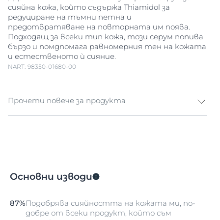
сияйна кожа, който съдържа Thiamidol за
редуциране на тъмни петна и
предотвратяване на повторната им поява.
Подходящ за всеки тип кожа, този серум попива
бързо и помдпомага равномерния тен на кожата
и естественото ѝ сияние.
NART: 98350-01680-00
Прочети повече за продукта
Повече сияние и по-равномерен тен Меланинът
е естествен пигмент, който придава цвят на
кожата. Излагането на слънчева светлина,
хормонални влияния и стареенето на кожата
могат да доведат до свръхпроизводство на
Основни изводи
меланин и образуване на тъмни петна. Тъмните
петна се проявяват не зони по кожата и под
формата на старчески петна (наричани още
87%
Подобрява сияйността на кожата ми, по-
слънчеви петна), които придават неравномерен
добре от всеки продукт, който съм
тен на кожата. Eucerin Anti-Pigment Серум за