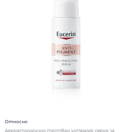
Относно
Дерматологично тестван ултралек серум за