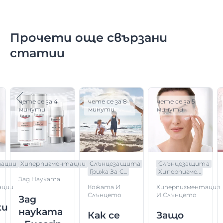
Прочети още свързани
статии
чете се за 4
чете се за 8
чете се за 5
минути
минути
минути
тации
Хиперпигментации
Слънцезащита
Слънцезащита
Грижа За С...
Хиперпигме...
Зад Науката
ации
Кожата И
Хиперпигментация
Слънцето
И Слънцето
Зад
ки
науката
Как се
Защо