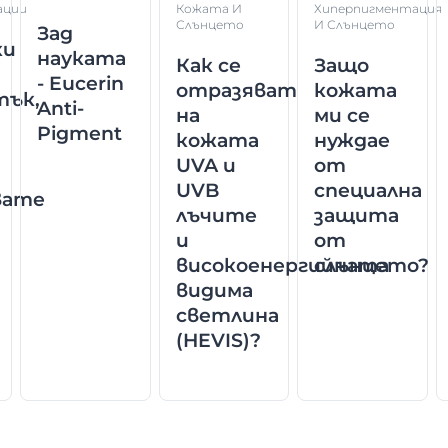
ации
Кожата И
Хиперпигментация
Слънцето
И Слънцето
Зад
ки
науката
Как се
Защо
- Eucerin
отразяват
кожата
тък,
Anti-
на
ми се
Pigment
кожата
нуждае
UVA и
от
UVB
специална
вате
лъчите
защита
и
от
високоенергийната
слънцето?
видима
светлина
(HEVIS)?