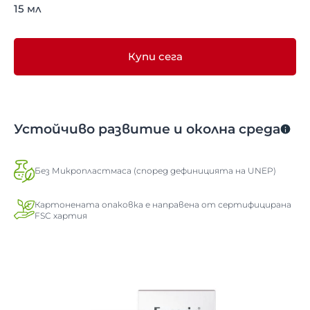
15 мл
Купи сега
Устойчиво развитие и околна среда
Без Микропластмаса (според дефиницията на UNEP)
Картонената опаковка е направена от сертифицирана
FSC хартия