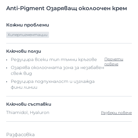
Anti-Pigment
Озаряващ
околоочен крем
Кожни проблеми
Хиперпигментации
Ключови ползи
Редуцира всеки тип тъмни кръгове
Прочети
повече
Озарява околоочната зона за незабавен
свеж вид
Редуцира подпухналост и изглажда
фини линии
Ключови съставки
Thiamidol, Hyaluron
Разбери повече
Разфасовка