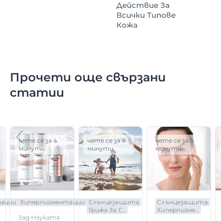
Действие За
Всички Типове
Кожа
Прочети още свързани
статии
чете се за 4
чете се за 8
чете се за 5
минути
минути
минути
тации
Хиперпигментации
Слънцезащита
Слънцезащита
Грижа За С...
Хиперпигме...
Зад Науката