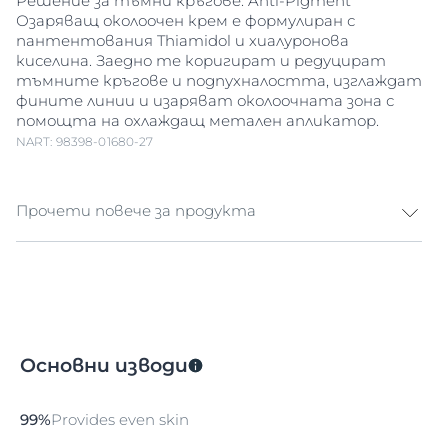
Решение за тъмни кръгове. Anti-Pigment
Озаряващ околоочен крем е формулиран с
пантентования Thiamidol и хиалуронова
киселина. Заедно те коригират и редуцират
тъмните кръгове и подпухналостта, изглаждат
фините линии и изаряват околоочната зона с
помощта на охлаждащ метален апликатор.
NART: 98398-01680-27
Прочети повече за продукта
Anti-Pigment Озаряващ околоочен крем
Меланинът е естествен пигмент, който
придава цвят на кожата. Излагането на
слънчева светлина, хормонални влияния и
стареенето на кожата могат да доведат до
Основни изводи
свръхпроизводство на меланин и образуване на
хиперпигментации. Хиперпигментациите се
проявяват под формата на тъмни зони по
99%
Provides even skin
кожата и старчески петна (наричани още