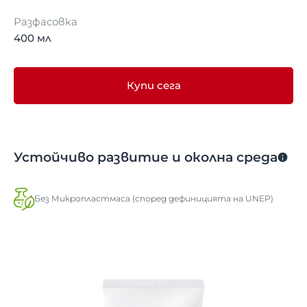
Разфасовка
400 мл
Купи сега
Устойчиво развитие и околна среда
Без Микропластмаса (според дефиницията на UNEP)