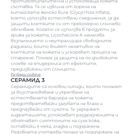
противовъзпалителна и успокояваща кожата
съставка. Тя се извлича от корена на
китайската женско биле (Glycyrrhiza Inflata),
което използва естествени съединения, за да
защити клетките си от прекомерно слънчево
облъчване. Когато се използва в продукти за
грижа за кожата, Licochalcone A намалява
възпалението и неутрализира свободните
радикали, които влияят негативно на
клетките на кожата и ускоряват процеса на
стареене. Помага за защита на по-дълбоките
слоеве на епидермиса от ефектите,
предизвикани от слънцето.
Разбери повече
CЕРАМИД 3
Серамидите са основни липиди, които помагат
за възстановяване и укрепване на
естествената бариера на кожата,
предотвратявайки загубата на влага и
предпазвайки от сухота. Те задържат
хидратацията, успокояват раздразненията и
облекчават симптомите на суха кожа,
оставяйки я мека, гладка и подхранена.
Редовната употреба помага за поддържане на