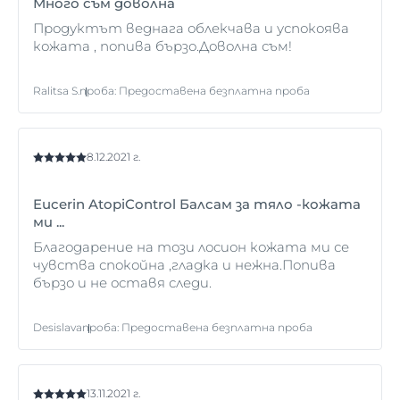
Много съм доволна
между пристъпите и водят до облекчение по
Продуктът веднага облекчава и успокоява
време на остри пристъпи.
кожата , попива бързо.Доволна съм!
Ralitsa S.
проба
:
Предоставена безплатна проба
8.12.2021 г.
Eucerin AtopiControl Балсам за тяло -кожата
ми ...
Благодарение на този лосион кожата ми се
чувства спокойна ,гладка и нежна.Попива
бързо и не оставя следи.
Desislava
проба
:
Предоставена безплатна проба
13.11.2021 г.