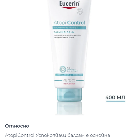
Относно
AtopiControl Успокояващ балсам е основна