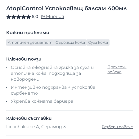
AtopiControl
Успокояващ
балсам 400мл
5,0
19 Мнения
Кожни проблеми
Атопичен дерматит
Сърбяща кожа
Суха кожа
Ключови ползи
Основна ежедневна грижа за суха и
Прочети
повече
атопична кожа, подходяща за
новородени
Интензивно подхранва + успокоява
сърбенето
Укрепва кожната бариера
Ключови съставки
Licochalcone A, Cерамид 3
Разбери повече