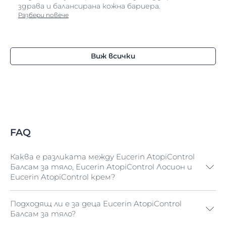
здрава и балансирана кожна бариера.
Разбери повече
Виж всички
FAQ
Каква е разликата между Eucerin AtopiControl
Балсам за тяло, Eucerin AtopiControl Лосион и
Eucerin AtopiControl крем?
Подходящ ли е за деца Eucerin AtopiControl
Балсамът и лосионът са идеални за употреба
Балсам за тяло?
върху атопична кожа по цялото тяло. И двата
продукта са ефективни за облекчаване на