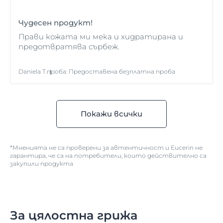
Чудесен продукт!
Прави кожата ми мека и хидратирана и
предотвратява сърбеж.
Daniela T.
проба
:
Предоставена безплатна проба
Покажи всички
*Мненията не са проверени за автентичност и Eucerin не
гарантира, че са на потребители, които действително са
закупили продукта
За цялостна грижа