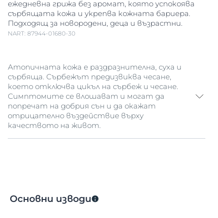
ежедневна грижа без аромат, която успокоява
сърбящата кожа и укрепва кожната бариера.
Подходящ за новородени, деца и възрастни.
NART: 87944-01680-30
Атопичната кожа е раздразнителна, суха и
сърбяща. Сърбежът предизвиква чесане,
което отключва цикъл на сърбеж и чесане.
Симптомите се влошават и могат да
попречат на добрия сън и да окажат
отрицателно въздействие върху
качеството на живот.
Eucerin AtopiControl Успокояващ балсам е
подходящ за ежедневна употреба продукт,
специално разработен да облекчава и хидратира
в дълбочина раздразнителна и сърбяща кожа.
Лекият, но подхранващ балсам масло-във-вода е
Основни изводи
обогатен с успокояващи Ликохалкон А, Серамиди
и масло от Ший с цел да се заздрави кожната