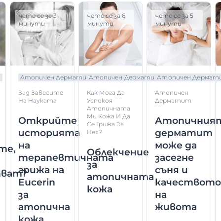
чете се за 3
чете се за 6
чете се за 5
минути
минути
минути
а
Атопичен Дерматит
Атопичен Дерматит
Атопичен Дерма
Зад Завесите
Как Мога Да
Атопичен
На Науката
Успокоя
Дерматит
Атопичната
Ми Кожа И Да
Открийте
Атопичния
Се Грижа За
историята
дерматит
Нея?
на
може да
те,
Облекчение
терапевтичната
засегне
за
грижа на
съня и
тват?
атопичната
Eucerin
качествот
кожа
за
на
атопична
живота
кожа