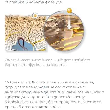
съставка в новата формула.
Омега 6 мастните киселини възстановяват
бариерната функция на кожата
Освен съставка за хидратиране на кожата,
формулата се нуждаеше от съставка с
антибактериално действие. Учените на Eucerin
избраха Декандиола. Той действа срещу
staphylococcus aureus, бактерия, която често се
среща в атопичната кожа.