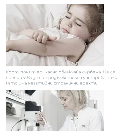
Кортизонът ефикасно облекчава сърбежа. Не се
препоръчва за по-продължителна употреба, тъй
като има негативни странични ефекти.