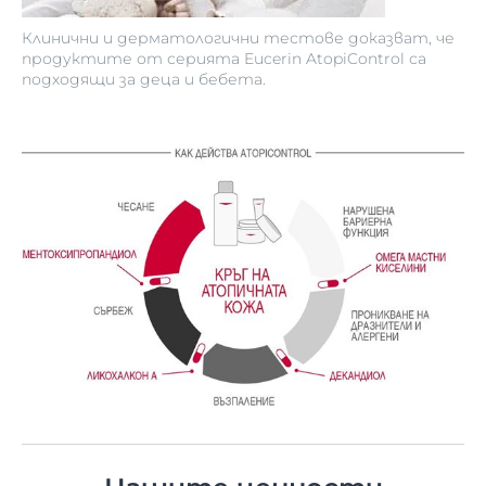
Клинични и дерматологични тестове доказват, че
продуктите от серията Eucerin AtopiControl са
подходящи за деца и бебета.