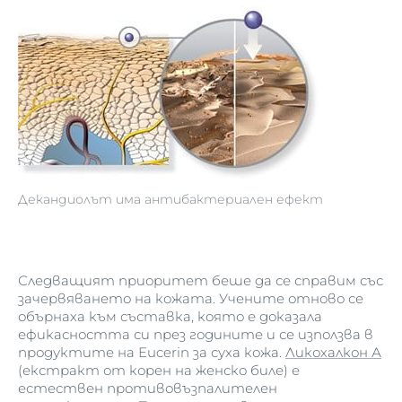
Декандиолът има антибактериален ефект
Следващият приоритет беше да се справим със
зачервяването на кожата. Учените отново се
обърнаха към съставка, която е доказала
ефикасността си през годините и се използва в
продуктите на Eucerin за суха кожа.
Ликохалкон А
(екстракт от корен на женско биле) е
естествен противовъзпалителен