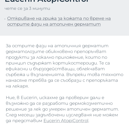
чете се за 3 минути
Откриване на грижа за кожата по време на
острите фази на атопичен дерматит
За острите фази на атопичния дерматит
дерматолозите обикновено препоръчват
продукти за локално приложение, които по
принцип съдържат кортикостероиди. Те са
ефикасни и бързодействащи, облекчават
сърбежа и възпаленията. Въпреки това тяхното
нанасяне трябва да се съобрази с препоръката
на лекаря.
Ние, в Eucerin, искахме да проверим дали е
възможно да се разработи дермокозметично
решение за лек до умерен атопичен дерматит.
След месеци задълбочени изследваня ние можем
да представим
Eucerin AtopiControl
.