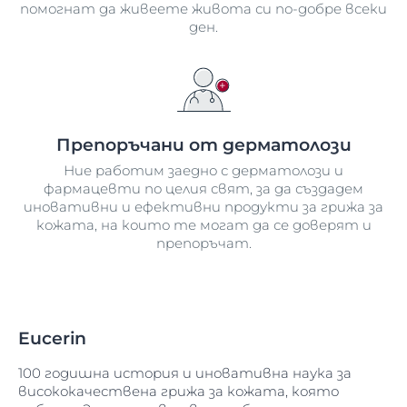
помогнат да живеете живота си по-добре всеки
ден.
Препоръчани от дерматолози
Ние работим заедно с дерматолози и
фармацевти по целия свят, за да създадем
иновативни и ефективни продукти за грижа за
кожата, на които те могат да се доверят и
препоръчат.
Eucerin
100 годишна история и иновативна наука за
висококачествена грижа за кожата, която