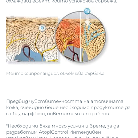
охлаждащ ефект, който успокоява сърбежа.
Ментоксипропандиол облекчава сърбежа.
Предвид чувствителността на атопичната
кожа, очевидно беше необходимо продуктите да
са без парфюми, оцветители и парабени.
"Необходими бяха много усилия и време, за да
разработим AtopiControl Интензивен