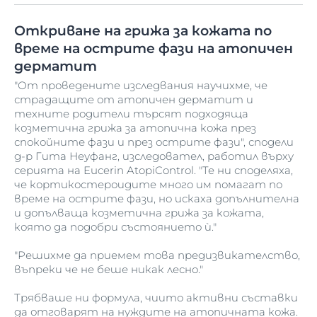
Откриване на грижа за кожата по
време на острите фази на атопичен
дерматит
"От проведените изследвания научихме, че
страдащите от атопичен дерматит и
техните родители търсят подходяща
козметична грижа за атопична кожа през
спокойните фази и през острите фази", сподели
д-р Гита Неуфанг, изследовател, работил върху
серията на Eucerin AtopiControl. "Те ни споделяха,
че кортикостероидите много им помагат по
време на острите фази, но искаха допълнителна
и допълваща козметична грижа за кожата,
която да подобри състоянието ѝ."
"Решихме да приемем това предизвикателство,
въпреки че не беше никак лесно."
Трябваше ни формула, чиито активни съставки
да отговарят на нуждите на атопичната кожа.