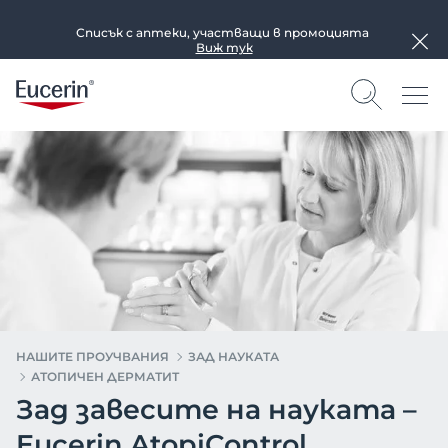
Списък с аптеки, участващи в промоцията
Виж тук
НАШИТЕ ПРОУЧВАНИЯ
ЗАД НАУКАТА
АТОПИЧЕН ДЕРМАТИТ
Зад завесите на науката –
Eucerin AtopiControl