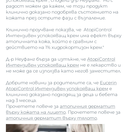
успокояващ крем", сподели д-р Неуфанг. "Но с
радост можем да кажем, че този продукт
клинично доказано подобрява състоянието на
кожата през острите фази с възпаление.
Клинично проучване показва, че AtopiControl
Интензивен успокояващ крем има ефект върху
атопичната кожа, който е сравним с
действието на 1% хидрокортизон крем."
Д-р Неуфанг бърза да изтъкне, че
AtopiControl
Интензивен успокояващ крем
не е лекарство и
не може да се използва като негов заместител.
Добрите новини за родителите са, че
Eucerin
AtopiControl Интензивен успокояващ крем
е
клинично доказано подходящ за деца и бебета
над 3 месеца.
Прочетете повече за
атопичния дерматит
върху кожата на лицето
. Прочетете повече за
атопичния дерматит върху тялото
.