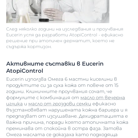
След няколко години на изследвания и проучвания
Eucerin успя да разработи AtopiControl - ефикасно
решение при атопичен дерматит, което не
съдържа кортизон.
Активните съставки в Eucerin
AtopiControl
Eucerin използва Омега 6 мастни киселини в
продуктите си за суха кожа от повече от 15
години. Клиничните проучвания сочат, че
формулите с комбинация от
масло от вечерна
иглика
и
масло от гроздови семки
ефикасно
възстановяват нарушената кожна бариера и я
предпазват от изсушаване. Дехидратацията е
важна причина, поради която атопичната кожа
преминава от спокойна в остра фаза. Затова
Омега маслата се доказаха като подходяща