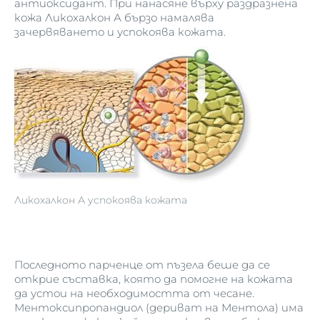
антиоксидант. При нанасяне върху раздразнена
кожа Ликохалкон А бързо намалява
зачервяването и успокоява кожата.
Ликохалкон А успокоява кожата
Последното парченце от пъзела беше да се
открие съставка, която да помогне на кожата
да устои на необходимостта от чесане.
Ментоксипропандиол (дериват на Ментола) има