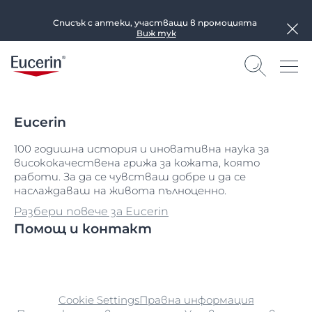
Списък с аптеки, участващи в промоцията
Виж тук
Eucerin
100 годишна история и иновативна наука за
висококачествена грижа за кожата, която
работи. За да се чувстваш добре и да се
наслаждаваш на живота пълноценно.
Разбери повече за Eucerin
Помощ и контакт
Cookie Settings
Правна информация