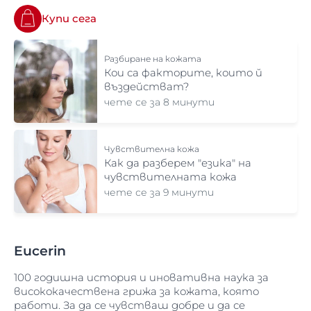
Купи сега
Разбиране на кожата
Кои са факторите, които й
въздействат?
чете се за 8 минути
Чувствителна кожа
Как да разберем "езика" на
чувствителната кожа
чете се за 9 минути
Eucerin
100 годишна история и иновативна наука за
висококачествена грижа за кожата, която
работи. За да се чувстваш добре и да се