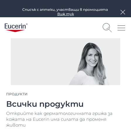
Списък с аптеки, участващи в промоцията
Виж тук
ПРОДУКТИ
Всички продукти
Открийте как дерматологичната грижа за
кожата на Eucerin има силата да променя
животи